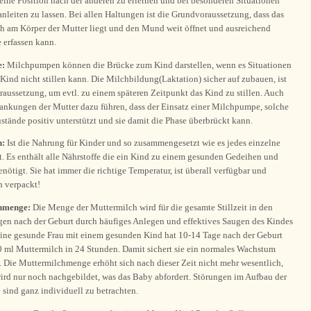
 eine Position nach der anderen zu erlernen und bei besonderen Situationen
 anleiten zu lassen. Bei allen Haltungen ist die Grundvoraussetzung, dass das
ah am Körper der Mutter liegt und den Mund weit öffnet und ausreichend
 erfassen kann.
e:
Milchpumpen können die Brücke zum Kind darstellen, wenn es Situationen
 Kind nicht stillen kann. Die Milchbildung(Laktation) sicher auf zubauen, ist
aussetzung, um evtl. zu einem späteren Zeitpunkt das Kind zu stillen. Auch
ankungen der Mutter dazu führen, dass der Einsatz einer Milchpumpe, solche
ände positiv unterstützt und sie damit die Phase überbrückt kann.
h:
Ist die Nahrung für Kinder und so zusammengesetzt wie es jedes einzelne
. Es enthält alle Nährstoffe die ein Kind zu einem gesunden Gedeihen und
ötigt. Sie hat immer die richtige Temperatur, ist überall verfügbar und
 verpackt!
hmenge:
Die Menge der Muttermilch wird für die gesamte Stillzeit in den
gen nach der Geburt durch häufiges Anlegen und effektives Saugen des Kindes
Eine gesunde Frau mit einem gesunden Kind hat 10-14 Tage nach der Geburt
0 ml Muttermilch in 24 Stunden. Damit sichert sie ein normales Wachstum
. Die Muttermilchmenge erhöht sich nach dieser Zeit nicht mehr wesentlich,
ird nur noch nachgebildet, was das Baby abfordert. Störungen im Aufbau der
sind ganz individuell zu betrachten.