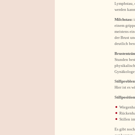
Lymphstau, d
werden kann
Milchstau:
i
einem grippe
meistens ein
der Brust u
deutlich bess
Brustentzü
Stunden bes
physikalisc
Gynäkologen
Stillproble
Hier ist es 
Stillpositio
Wiegenha
Rückenha
Stillen i
Es gibt noch