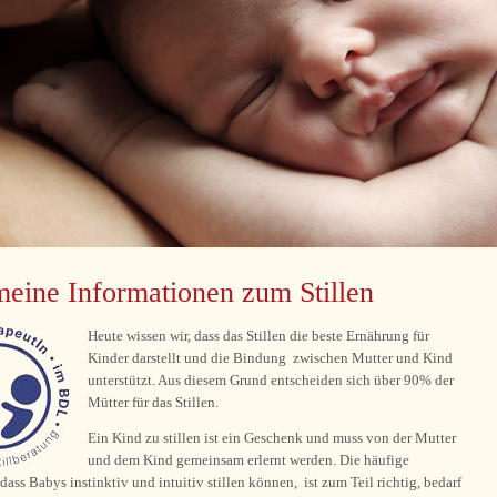
eine Informationen zum Stillen
Heute wissen wir, dass das Stillen die beste Ernährung für
Kinder darstellt und die Bindung zwischen Mutter und Kind
unterstützt. Aus diesem Grund entscheiden sich über 90% der
Mütter für das Stillen.
Ein Kind zu stillen ist ein Geschenk und muss von der Mutter
und dem Kind gemeinsam erlernt werden. Die häufige
 dass Babys instinktiv und intuitiv stillen können, ist zum Teil richtig, bedarf