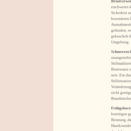
Brustverwe
erschweren 
Sicherheit 
besonderen 
Ausnahmesit
gefunden, w
gekuschelt h
Umgebung.
Schmerzen b
unangenehm b
Stillmahlzei
Brustwarze 
sein. Ein da
Stillsituati
Veränderung 
nicht genüg
Brusthütche
Frühgeboren
benötigen g
Beratung, da
Hautkontakt