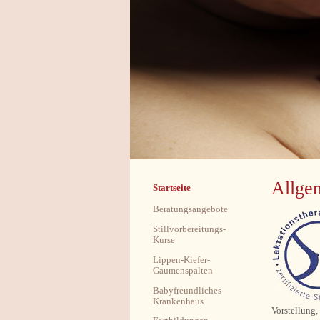
Allgem
Startseite
Beratungsangebote
Stillvorbereitungs-
Kurse
Lippen-Kiefer-
Gaumenspalten
Babyfreundliches
Krankenhaus
Vorstellung,