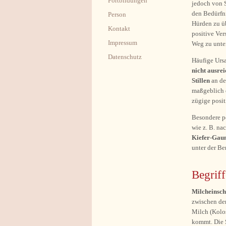
Fortbildungen
jedoch von S
den Bedürfn
Person
Hürden zu ü
Kontakt
positive Ver
Impressum
Weg zu unter
Datenschutz
Häufige Ursa
nicht ausre
Stillen
an de
maßgeblich 
zügige posi
Besondere pe
wie z. B. na
Kiefer-Gau
unter der Be
Begriff
Milcheinsch
zwischen de
Milch (Kolo
kommt. Die S