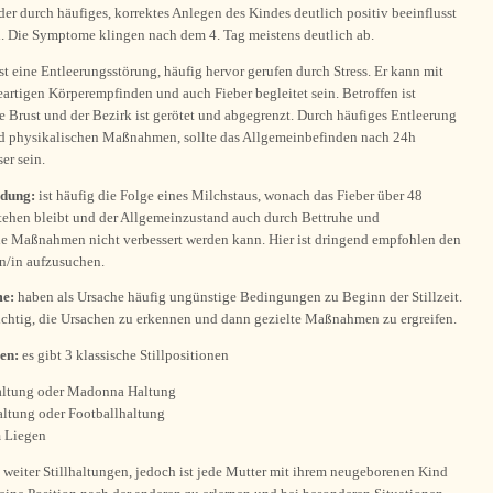
er durch häufiges, korrektes Anlegen des Kindes deutlich positiv beeinflusst
. Die Symptome klingen nach dem 4. Tag meistens deutlich ab.
st eine Entleerungsstörung, häufig hervor gerufen durch Stress. Er kann mit
artigen Körperempfinden und auch Fieber begleitet sein. Betroffen ist
e Brust und der Bezirk ist gerötet und abgegrenzt. Durch häufiges Entleerung
nd physikalischen Maßnahmen, sollte das Allgemeinbefinden nach 24h
er sein.
ndung:
ist häufig die Folge eines Milchstaus, wonach das Fieber über 48
tehen bleibt und der Allgemeinzustand auch durch Bettruhe und
he Maßnahmen nicht verbessert werden kann. Hier ist dringend empfohlen den
/in aufzusuchen.
me:
haben als Ursache häufig ungünstige Bedingungen zu Beginn der Stillzeit.
wichtig, die Ursachen zu erkennen und dann gezielte Maßnahmen zu ergreifen.
nen:
es gibt 3 klassische Stillpositionen
ltung oder Madonna Haltung
ltung oder Footballhaltung
m Liegen
 weiter Stillhaltungen, jedoch ist jede Mutter mit ihrem neugeborenen Kind