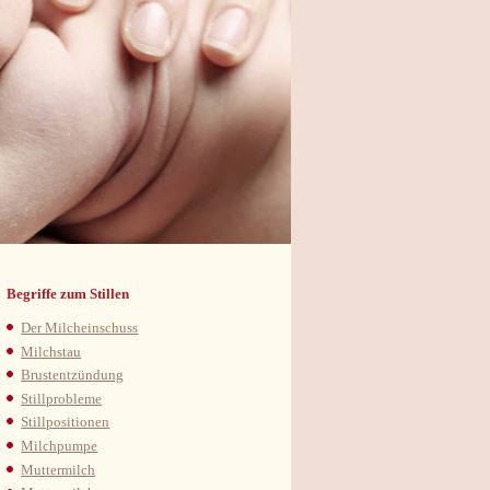
Begriffe zum Stillen
Der Milcheinschuss
Milchstau
Brustentzündung
Stillprobleme
Stillpositionen
Milchpumpe
Muttermilch