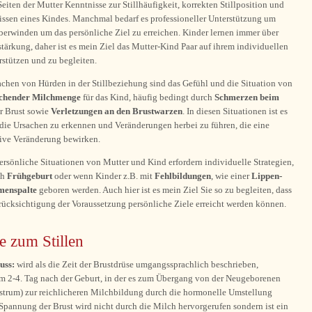
eiten der Mutter Kenntnisse zur Stillhäufigkeit, korrekten Stillposition und
issen eines Kindes. Manchmal bedarf es professioneller Unterstützung um
berwinden um das persönliche Ziel zu erreichen. Kinder lernen immer über
stärkung, daher ist es mein Ziel das Mutter-Kind Paar auf ihrem individuellen
stützen und zu begleiten.
chen von Hürden in der Stillbeziehung sind das Gefühl und die Situation von
ichender Milchmenge
für das Kind, häufig bedingt durch
Schmerzen beim
r Brust sowie
Verletzungen an den Brustwarzen
. In diesen Situationen ist es
die Ursachen zu erkennen und Veränderungen herbei zu führen, die eine
tive Veränderung bewirken.
rsönliche Situationen von Mutter und Kind erfordern individuelle Strategien,
ch
Frühgeburt
oder wenn Kinder z.B. mit
Fehlbildungen
, wie einer
Lippen-
menspalte
geboren werden. Auch hier ist es mein Ziel Sie so zu begleiten, dass
rücksichtigung der Voraussetzung persönliche Ziele erreicht werden können.
e zum Stillen
uss:
wird als die Zeit der Brustdrüse umgangssprachlich beschrieben,
m 2-4. Tag nach der Geburt, in der es zum Übergang von der Neugeborenen
strum) zur reichlicheren Milchbildung durch die hormonelle Umstellung
pannung der Brust wird nicht durch die Milch hervorgerufen sondern ist ein