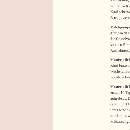
gut beraten,
sich gezielt
Kind sehr n
Brustgewebe
Milchpump
gibt, wo das
die Grundvor
können Erkr
Ausnahmezust
Muttermilc
Kind braucht
Wachstum ben
wunderschön
Muttermilc
ersten 14 Ta
aufgebaut. 
ca. 800-100
ihres Kindes
sondern es w
Milchmenge 